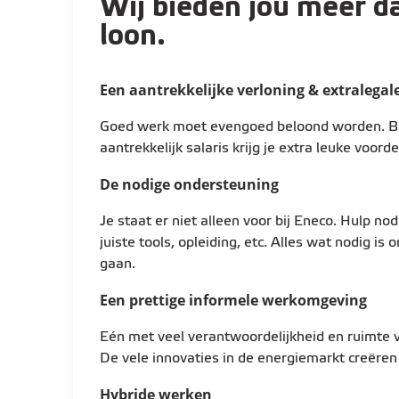
Wij bieden jou meer d
(regionaal, federaal en Europees)
Je analyseert beleidsvoorstellen, consult
loon.
evoluties en vertaalt die naar impact vo
Je identificeert risico’s en opportuniteit
Een aantrekkelijke verloning & extralegal
compliant blijft
Je focust daarbij specifiek op thema’s zoals
Goed werk moet evengoed beloond worden. 
opslag en energiemarkten en begrijpt de
aantrekkelijk salaris krijg je extra leuke voorde
operaties
De nodige ondersteuning
Advies & business alignment
Je staat er niet alleen voor bij Eneco. Hulp n
Je vertaalt complexe regelgeving naar he
juiste tools, opleiding, etc. Alles wat nodig is
inzichten voor business en management
gaan.
Je zorgt voor interne alignment rond wij
regelgeving
Een prettige informele werkomgeving
Je ondersteunt strategische beslissing
adviezen
Eén met veel verantwoordelijkheid en ruimte
De vele innovaties in de energiemarkt creëre
Public affairs & stakeholdermanagement
Hybride werken