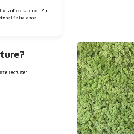
een meeting rond tarief
raties en
dossiers
risico’s en opportunitei
, Atrias)
uis of op kantoor. Zo
strategische positioneri
gulatoren, beleidsmakers
Je beheerst Nederl
ere life balance.
overleg met overheden en
Later op de dag stem je
akeholders rond
sectorfederaties. Je on
bouwt verder aan je net
ature?
Een dag waarin je scha
ess stakeholders de
en strategie, en waarin 
ze recruiter:
energietransitie.
 van Eneco in het publieke
ngen in lijn zijn met de