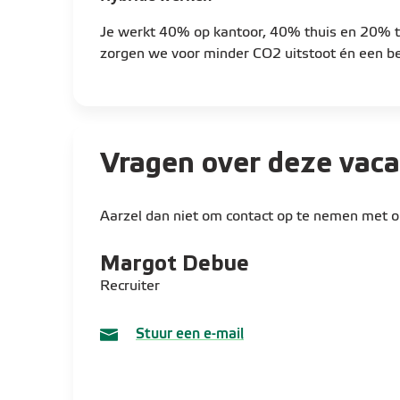
Je vertegenwoordigt Eneco in sectorfede
overlegorganen (zoals FEBEG, ODE, Edora
Je werkt 40% op kantoor, 40% thuis en 20% th
Je bouwt en onderhoudt relaties met re
zorgen we voor minder CO2 uitstoot én een bet
en kabinetten
Je verdedigt de belangen van Eneco in 
gaat actief in dialoog met technische st
marktmechanismen en flexibiliteit
Vragen over deze vac
Standpuntbepaling & strategie
Je bepaalt samen met collega’s en busin
Aarzel dan niet om contact op te nemen met on
beleidsstandpunten van Eneco
Je draagt actief bij aan de positionering
Margot
Debue
en regulatoire landschap
Recruiter
Je zorgt dat interne processen en beslissi
evoluerende regelgeving
Stuur een e-mail