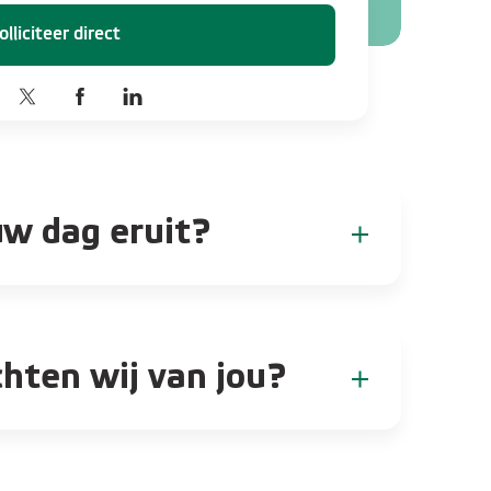
olliciteer direct
uw dag eruit?
t zelf hoe je je week invult, met een mooie mix
k. Vandaag start je je dag op kantoor. Samen
e af in de coffee corner en neem je kort de
hten wij van jou?
ers. Je analyseert de operationele kosten van
in een financiële of economische richting, of
 link tussen de financiële resultaten en de
 ervaring
jkt niet alleen naar wat er gebeurt, maar vooral