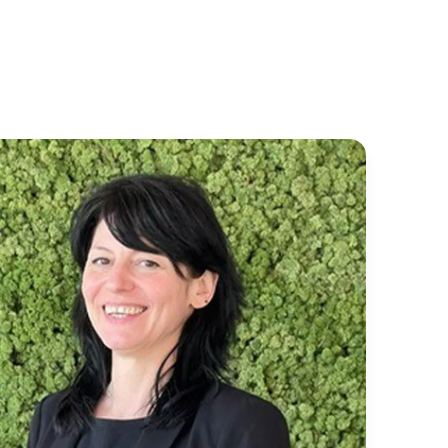
lt tussen analyse, overleg en verbetering, en
baar impact maakt.