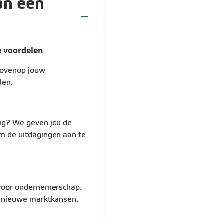
an een
Je hebt ongeveer 3 
naar waarom.
Je bent analytisch 
s en vertaalt die naar
Later op de ochtend staa
verhaal erachter te
Tech. Je bespreekt de re
e voordelen
Je hebt een sterke 
afwijkingen. Je stelt kri
n beheersbaar blijven
tools zoals Power
krijgen in hun kosten en
Bovenop jouw
len.
Je bent communicat
’s Middags neem je even
gesprekken met bu
Café Connect. Een momen
Je hebt een hands-
r verschillende
odig? We geven jou de
ng en Finance)
 om de uitdagingen aan te
In de namiddag werk je 
Je werkt graag sam
nce als aanspreekpunt
een nieuwe business case
overzicht in een 
ases
mee over de beste keuz
rs en helpt hen betere
Je hebt interesse 
Nadien neem je nog wat 
 voor ondernemerschap.
rapportering in Power BI
n nieuwe marktkansen.
maken.
r en de verdere uitbouw