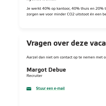
van Power BI rapportering
Je werkt 40% op kantoor, 40% thuis en 20% th
Je bewaakt de kwaliteit van reporting ro
zorgen we voor minder CO2 uitstoot én een bet
en kosten (inclusief opex/capex split en 
Je bent een sleutelpersoon tijdens de cl
rapportering als reporting richting de gr
Budget & forecasting
Vragen over deze vac
Je neemt de lead in budget- en forecast
domeinen
Aarzel dan niet om contact op te nemen met on
Je zorgt voor correcte en onderbouwde
en audit
Margot
Debue
Je verrijkt rapportering met inzichten di
Recruiter
Stuur een e-mail