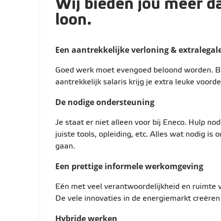
Wij bieden jou meer d
binnen jouw scope
loon.
Je maakt diepgaande analyses van actual
concrete verbeteracties
Een aantrekkelijke verloning & extralegal
Je zorgt ervoor dat kosten inzichtelijk é
Goed werk moet evengoed beloond worden. 
voor de business
aantrekkelijk salaris krijg je extra leuke voorde
De nodige ondersteuning
Business partnering
Je bent de financiële sparringpartner voo
Je staat er niet alleen voor bij Eneco. Hulp n
afdelingen (zoals Tech, HR, Legal, Sourci
juiste tools, opleiding, etc. Alles wat nodig is
Je ondersteunt de squad Service Excelle
gaan.
voor financiële opvolging van business c
Een prettige informele werkomgeving
Je gaat actief in dialoog met stakeholde
beslissingen te nemen
Eén met veel verantwoordelijkheid en ruimte
De vele innovaties in de energiemarkt creëre
Reporting & data
Hybride werken
Je bent verantwoordelijk voor het behee