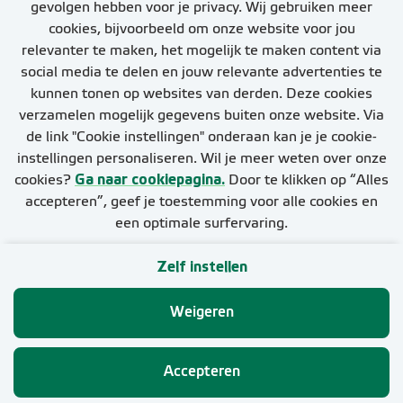
gevolgen hebben voor je privacy. Wij gebruiken meer
Warmtenetten Trendrapport
)
.
van iets reikt - in het geval van Eneco, het
cookies, bijvoorbeeld om onze website voor jou
bepalen van de reikwijdte van de CO2-uitstoot.
relevanter te maken, het mogelijk te maken content via
Scoping gebeurt op basis van de standaarden
Warmte van Eneco
social media te delen en jouw relevante advertenties te
van het Greenhouse Gas Protocol. Er zijn drie
kunnen tonen op websites van derden. Deze cookies
soorten scopes voor drie soorten van uitstoot,
Warmte van Eneco is water dat is opgewarmd
verzamelen mogelijk gegevens buiten onze website. Via
ook wel ’emissies’ genoemd:
door warmte die vrijkomt uit verschillende
de link "Cookie instellingen" onderaan kan je je cookie-
bronnen. Via het warmtenet gebruiken we dit
instellingen personaliseren. Wil je meer weten over onze
Scope 1 emissies: directe emissies van
warme water om gebouwen te voorzien van
cookies?
Ga naar cookiepagina.
Door te klikken op “Alles
bronnen waarbij wij de zeggenschap
warm water of voor ruimteverwarming. Welke
accepteren”, geef je toestemming voor alle cookies en
hebben, oftewel de volledige bevoegdheid
bronnen er gebruikt worden is afhankelijk van
een optimale surfervaring.
hebben om het operationele beleid in te
waar je woont.
voeren en uit te voeren. Operationele
Zelf instellen
beslissingen zijn beslissingen over het al dan
Cookies
niet in gebruik nemen van een installatie,
Weigeren
maar beslissingen over onderhoud en
Privacy
veiligheid kunnen hier ook onder vallen.
Eneco
Emissies van bronnen met een gedeeld
Accepteren
eigendom én zeggenschap worden op basis
van eigendomsverhouding toegerekend.